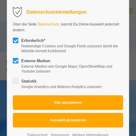
Menu
Datenschutzeinstellungen
Datenschutz
Über die Seite
, kannst Du Deine Auswahl jederzeit
ändern.
Erforderlich*
Notwendige Cookies und Google Fonts zulassen damit die
Website korrekt funktioniert
Externe Medien
Copyright 2026. All Rights Reserved.
Externe Medien wie Google Maps, OpenStreetMap und
Impressum
Datenschutz
Youtube zulassen
Statistik
Google Analytics und Matomo Analytics zulassen
Datenschutz
Impressum
Weitere Informationen